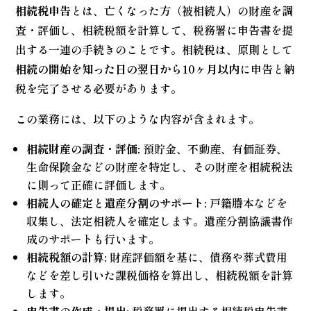
相続税申告
とは、亡くなった方（被相続人）の財産を調
査・評価し、相続税額を計算して、税務署に申告書を提
出する一連の手続きのことです。相続税は、原則として
相続の開始を知った日の翌日から10ヶ月以内
に申告と納
税を完了させる必要があります。
この業務には、以下のような内容が含まれます。
相続財産の調査・評価:
預貯金、不動産、有価証券、
生命保険金などの財産を特定し、その財産を相続税法
に則って正確に評価します。
相続人の確定と遺産分割のサポート:
戸籍謄本などを
収集し、法定相続人を確定します。遺産分割協議書作
成のサポートも行います。
相続税額の計算:
財産評価額を基に、債務や葬式費用
などを差し引いた課税価格を算出し、相続税額を計算
します。
申告書の作成・提出:
税務署に提出する相続税申告書